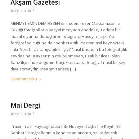
Akşam Gazetesi
/
18 Eylül 2018
MEHMET EMİN DEMİREZEN emin.demirezen@aksam.com.tr
Çektiği fotoğraflarla sosyal medyada Anadolu’yu adeta bir
masal diyarına dönüştüren fotoğrafçı Hüseyin Taşkın’la
fotoğraf yolcuğuna dair sohbet ettik. Yazının asıl kaynaktaki
linki Seni biraz tanıyabilir miyiz? Nasıl başladın bu fotoğrafçılık
sevdasına? Kayseri’nin çok bilinmeyen, uzak bir ilçesi olan
Sarız ilçesinde doğdum. Küçükken bana fotoğraf nasıl bir şey
diye sorsaydın; insanın sadece […]
Devamını Oku
Mai Dergi
/
18 Eylül 2018
Yazının asıl kaynağındaki linki Hüseyin Taşkın ile Keyifli Bir
Sohbet ‘’Fotoğraflarımla kendimi anlatırken, ne kadar çok