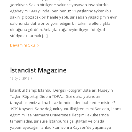
gerekiyor. Sakin bir ilçede sakince yaşayan insanlardık.
Ağabeyim 1990 yılında (ben henüz 11 yaşlarındayken) bu
sakinliği bozacak bir hamle yaptı. Bir sabah yaşadığımın evin
salonunda daha önce görmediğim bir takım aletler, ışıklar
olduğunu gördüm. Anlaşılan ağabeyim ilçeye fotoğraf
stüdyosu kurmak […]
Devamını Oku
İstandist Magazine
/
18 Eylül 2018
İstanbul &amp; Istanbul Dergisi Fotoğraf Ustaları: Hüseyin
Taşkın Röportaj: Didem TOPAL Sizi daha yakından
tanıyabilmemiz adına biraz kendinizden bahseder misiniz?
1979 Kayseri- Sarız doğumluyum. İlköğrenimimi Sarız’da, lisans
eğitimimi ise Marmara Üniversitesi İletişim Fakültesi’nde
tamamladım. Bir süre İstanbul’da çalıştıktan ve orada
yapamayacağımı anladıktan sonra Kayseri’de yaşamaya