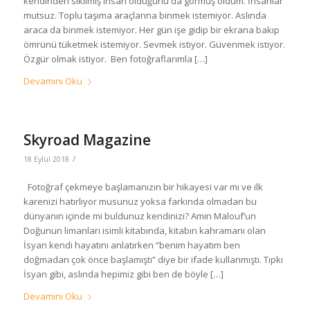
kendinden sıkılmış insan olduğunu da görmüş oldum. İnsanlar
mutsuz. Toplu taşıma araçlarına binmek istemiyor. Aslında
araca da binmek istemiyor. Her gün işe gidip bir ekrana bakıp
ömrünü tüketmek istemiyor. Sevmek istiyor. Güvenmek istiyor.
Özgür olmak istiyor. Ben fotoğraflarımla […]
Devamını Oku
Skyroad Magazine
/
18 Eylül 2018
Fotoğraf çekmeye başlamanızın bir hikayesi var mı ve ilk
karenizi hatırlıyor musunuz yoksa farkında olmadan bu
dünyanın içinde mi buldunuz kendinizi? Amin Malouf’un
Doğunun limanları isimli kitabında, kitabın kahramanı olan
İsyan kendi hayatını anlatırken “benim hayatım ben
doğmadan çok önce başlamıştı” diye bir ifade kullanmıştı. Tıpkı
İsyan gibi, aslında hepimiz gibi ben de böyle […]
Devamını Oku