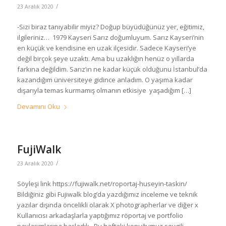
/
23 Aralık 2020
-Sizi biraz tanıyabilir miyiz? Doğup büyüdüğünüz yer, eğitimiz,
ilgileriniz… 1979 Kayseri Sarız doğumluyum. Sarız Kayseri’nin
en küçük ve kendisine en uzak ilçesidir. Sadece Kayseri’ye
değil birçok şeye uzaktı. Ama bu uzaklığın henüz o yıllarda
farkına değildim. Sarız’ın ne kadar küçük olduğunu İstanbul’da
kazandığım üniversiteye gidince anladım. O yaşıma kadar
dışarıyla temas kurmamış olmanın etkisiye yaşadığım […]
Devamını Oku
FujiWalk
/
23 Aralık 2020
Söyleşi link https://fujiwalk.net/roportaj-huseyin-taskin/
Bildiğiniz gibi Fujiwalk blog’da yazdığımız inceleme ve teknik
yazılar dışında öncelikli olarak X photographerlar ve diğer x
Kullanıcısı arkadaşlarla yaptığımız röportaj ve portfolio