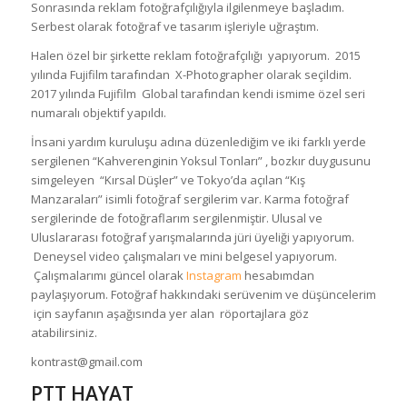
Sonrasında reklam fotoğrafçılığıyla ilgilenmeye başladım.
Serbest olarak fotoğraf ve tasarım işleriyle uğraştım.
Halen özel bir şirkette reklam fotoğrafçılığı yapıyorum. 2015
yılında Fujifilm tarafından X-Photographer olarak seçildim.
2017 yılında Fujifilm Global tarafından kendi ismime özel seri
numaralı objektif yapıldı.
İnsani yardım kuruluşu adına düzenlediğim ve iki farklı yerde
sergilenen “Kahverenginin Yoksul Tonları” , bozkır duygusunu
simgeleyen “Kırsal Düşler” ve Tokyo’da açılan “Kış
Manzaraları” isimli fotoğraf sergilerim var. Karma fotoğraf
sergilerinde de fotoğraflarım sergilenmiştir. Ulusal ve
Uluslararası fotoğraf yarışmalarında jüri üyeliği yapıyorum.
Deneysel video çalışmaları ve mini belgesel yapıyorum.
Çalışmalarımı güncel olarak
Instagram
hesabımdan
paylaşıyorum. Fotoğraf hakkındaki serüvenim ve düşüncelerim
için sayfanın aşağısında yer alan röportajlara göz
atabilirsiniz.
kontrast@gmail.com
PTT HAYAT