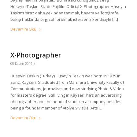
paylaşımlarına başladık. Bu haftaki konuğumuz sevgili
Hüseyin Taşkın. Siz de Fujifilm Official X-Photographer Hüseyin
Taşkın’ı biraz daha yakından tanımak, hayata ve fotoğrafa
bakışı hakkında bilgi sahibi olmak isterseniz kendisiyle […]
Devamını Oku
X-Photographer
/
05 Kasım 2019
Huseyin Taskin (Turkey) Huseyin Taskin was born in 1979 in
Sariz, Kayseri. Graduated from Marmara University Faculty of
Communications, Journalism and now studying Photo & Video
for masters degree. Still living in Kayseri, he’s an advertising
photographer and the head of studio in a company besides
being a founder member of Atölye 9 Visual Arts […]
Devamını Oku