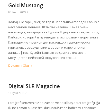
Gold Mustang
/
05 Kasım 2019
Холодные горы, снег, ветер и небольшой городок Сарыз с
населением меньше 10 тысяч человек. Такая она –
настоящая, некурортная Турция. В двух часах езды город
Кайсери, который в путеводителях прозвали воротами в
Каппадокию – регион для настоящих туристических
гурманов, с воздушными шарами и марсианским
ландшафтом. Хусейн Ташкын родом из этих мест.
Могущество пейзажей, окружавших его […]
Devamını Oku
Digital SLR Magazine
/
18 Eylül 2018
Fotoğraf serüveniniz ne zaman ve nasıl başladı? Fotoğrafçılığa
ilk ne zaman bulaştığımı düşündüğümde hafızamı zorlamam