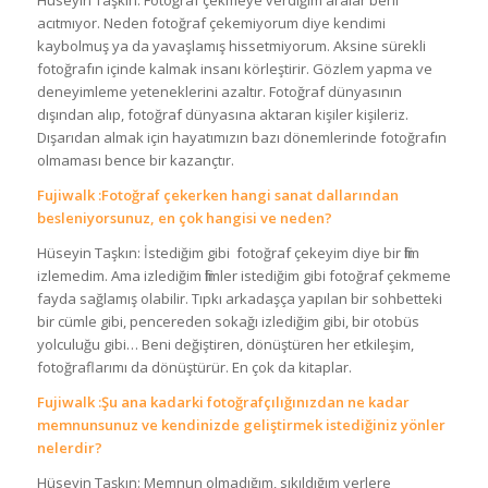
acıtmıyor. Neden fotoğraf çekemiyorum diye kendimi
kaybolmuş ya da yavaşlamış hissetmiyorum. Aksine sürekli
fotoğrafın içinde kalmak insanı körleştirir. Gözlem yapma ve
deneyimleme yeteneklerini azaltır. Fotoğraf dünyasının
dışından alıp, fotoğraf dünyasına aktaran kişiler kişileriz.
Dışarıdan almak için hayatımızın bazı dönemlerinde fotoğrafın
olmaması bence bir kazançtır.
Fujiwalk :Fotoğraf çekerken hangi sanat dallarından
besleniyorsunuz, en çok hangisi ve neden?
Hüseyin Taşkın: İstediğim gibi fotoğraf çekeyim diye bir film
izlemedim. Ama izlediğim filmler istediğim gibi fotoğraf çekmeme
fayda sağlamış olabilir. Tıpkı arkadaşça yapılan bir sohbetteki
bir cümle gibi, pencereden sokağı izlediğim gibi, bir otobüs
yolculuğu gibi… Beni değiştiren, dönüştüren her etkileşim,
fotoğraflarımı da dönüştürür. En çok da kitaplar.
Fujiwalk :Şu ana kadarki fotoğrafçılığınızdan ne kadar
memnunsunuz ve kendinizde geliştirmek istediğiniz yönler
nelerdir?
Hüseyin Taşkın: Memnun olmadığım, sıkıldığım yerlere