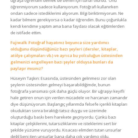
uğraşa öğrendim demek de benim için tuhaf olurdu. Onu
öğrenmiyorum sadece kullanıyorum. Fotoğrafı kullanırken
ondan sadece istediklerimi alıyorum. Bilgi biriktirmiyorum. Ne
kadar bilmem gerekiyorsa o kadar öğrendim. Bunu çoğunlukla
kendi kendime yaptım ama bana faydası olacak eğitimlerden
de istifade ettim.
Fujiwalk :Fotoğraf hayatınız boyunca size yardımcı
olduğunu düşündüğünüz bazı şeyleri (dersler, kitaplar,
atölye çalışmaları vb.) ve ayrıca bu yolculuğun üstesinden
gelmenizi engelleyen bazı şeyler olduysa bunları da
paylaşır mısınız?
Hüseyin Taşkın: Esasında, üstesinden gelinmesi zor olan
şeylerin üstesinden gelmeyi başarabildiğimde, bunun
fotoğrafa yansıması çok daha güçlü oluyor. Bir uğraşıyı keyifli
hale getiren onun için verilen mücadele ve harcanan zamandır
diye düşünüyorum. Başlangıç yıllarımda felsefe içerikli kitapları
okuduktan sonra bıraktığı tatsız duygu ve üzerimde
oluşturduğu baskı beni harekete geçiriyordu. Çünkü bazı
kitaplar çelişkilerimi, tutarsızlıklarımı ve isteklerimi sert bir
şekilde yüzüme vuruyordu. Kısacası elimden tutan unsurlar
değil beni iten unsurlar bana daha çok yardımcı oldu.