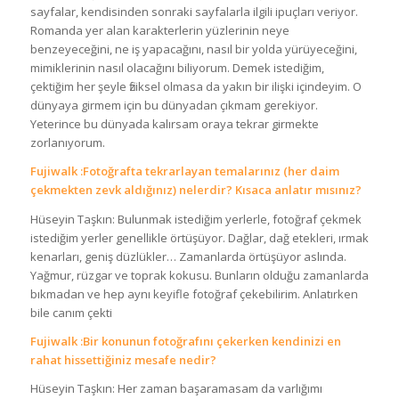
sayfalar, kendisinden sonraki sayfalarla ilgili ipuçları veriyor.
Romanda yer alan karakterlerin yüzlerinin neye
benzeyeceğini, ne iş yapacağını, nasıl bir yolda yürüyeceğini,
mimiklerinin nasıl olacağını biliyorum. Demek istediğim,
çektiğim her şeyle fiziksel olmasa da yakın bir ilişki içindeyim. O
dünyaya girmem için bu dünyadan çıkmam gerekiyor.
Yeterince bu dünyada kalırsam oraya tekrar girmekte
zorlanıyorum.
Fujiwalk :Fotoğrafta tekrarlayan temalarınız (her daim
çekmekten zevk aldığınız) nelerdir? Kısaca anlatır mısınız?
Hüseyin Taşkın: Bulunmak istediğim yerlerle, fotoğraf çekmek
istediğim yerler genellikle örtüşüyor. Dağlar, dağ etekleri, ırmak
kenarları, geniş düzlükler… Zamanlarda örtüşüyor aslında.
Yağmur, rüzgar ve toprak kokusu. Bunların olduğu zamanlarda
bıkmadan ve hep aynı keyifle fotoğraf çekebilirim. Anlatırken
bile canım çekti
Fujiwalk :Bir konunun fotoğrafını çekerken kendinizi en
rahat hissettiğiniz mesafe nedir?
Hüseyin Taşkın: Her zaman başaramasam da varlığımı