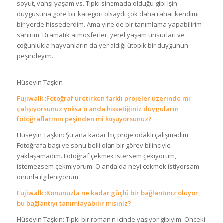
soyut, vahşi yaşam vs. Tıpkı sinemada olduğu gibi işin
duygusuna göre bir kategori olsaydı çok daha rahat kendimi
bir yerde hissederdim. Ama yine de bir tanımlama yapabilirim
sanırım. Dramatik atmosferler, yerel yaşam unsurları ve
çoğunlukla hayvanların da yer aldığı ütopik bir duygunun
peşindeyim.
Hüseyin Taşkın
Fujiwalk :Fotoğraf üretirken farklı projeler üzerinde mi
çalışıyorsunuz yoksa o anda hissetiğiniz duyguların
fotoğraflarının peşinden mi koşuyorsunuz?
Hüseyin Taşkın: Şu ana kadar hiç proje odaklı çalışmadım.
Fotoğrafa başı ve sonu belli olan bir görev bilinciyle
yaklaşamadım. Fotoğraf çekmek istersem çekiyorum,
istemezsem çekmiyorum. O anda da neyi çekmek istiyorsam
onunla ilgileniyorum.
Fujiwalk :Konunuzla ne kadar güçlü bir bağlantınız oluyor,
bu bağlantıyı tanımlayabilir misiniz?
Hüseyin Taşkın: Tıpkı bir romanın içinde yaşıyor gibiyim. Önceki