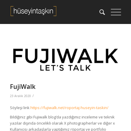
FujiWalk
/
23 Aralık 2020
Söyleşi link
https://fujiwalk.net/roportaj-huseyin-taskin/
Bildiğiniz gibi Fujiwalk blog’da yazdığımız inceleme ve teknik
yazılar dışında öncelikli olarak X photographerlar ve diğer x
Kullanıcısı arkadaşlarla yaptığımız röportaj ve portfolio