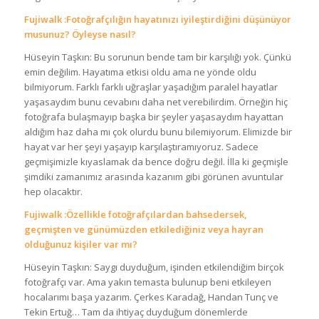
Fujiwalk :Fotoğrafçılığın hayatınızı iyileştirdiğini düşünüyor
musunuz? Öyleyse nasıl?
Hüseyin Taşkın: Bu sorunun bende tam bir karşılığı yok. Çünkü
emin değilim. Hayatıma etkisi oldu ama ne yönde oldu
bilmiyorum. Farklı farklı uğraşlar yaşadığım paralel hayatlar
yaşasaydım bunu cevabını daha net verebilirdim. Örneğin hiç
fotoğrafa bulaşmayıp başka bir şeyler yaşasaydım hayattan
aldığım haz daha mı çok olurdu bunu bilemiyorum. Elimizde bir
hayat var her şeyi yaşayıp karşılaştıramıyoruz. Sadece
geçmişimizle kıyaslamak da bence doğru değil. İlla ki geçmişle
şimdiki zamanımız arasında kazanım gibi görünen avuntular
hep olacaktır.
Fujiwalk :Özellikle fotoğrafçılardan bahsedersek,
geçmişten ve günümüzden etkilediğiniz veya hayran
olduğunuz kişiler var mı?
Hüseyin Taşkın: Saygı duyduğum, işinden etkilendiğim birçok
fotoğrafçı var. Ama yakın temasta bulunup beni etkileyen
hocalarımı başa yazarım. Çerkes Karadağ, Handan Tunç ve
Tekin Ertuğ… Tam da ihtiyaç duyduğum dönemlerde