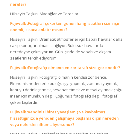
nereler?
Hüseyin Taşkın: Aladağlar ve Toroslar.
Fujiwalk :Fotoğraf çekerken günün hangi saatleri sizin için
önemli, kısaca anlatır mısınız?
Hüseyin Taşkın: Dramatik atmosferler için kapalı havalar daha
cazip sonuçlar almamı sağlıyor. Bulutsuz havalarda
neredeyse çekmiyorum. Gün içinde de sabah ve akşam
saatlerini tercih ediyorum.
Fujiwalk :Fotoğrafçı olmanın en zor tarafı size göre nedir?
Hüseyin Taşkın: Fotoğrafçı olmanın kendisi zor bence.
Ekonomik nedenlerle bu uğraşıyı yapmak, zamana yaymak,
konuyu derinleştirmek, seyahat etmek ve mesai ayırmak çoğu
insan için mümkün değil. Çoğumuz fotoğrafçı değil, fotoğraf
çeken kişilerdir.
Fujiwalk :Kendinizi biraz yavaşlamış ve kaybolmuş
hissettiğinizde yeniden çalışmaya başlamak için nereden
veya nelerden ilham alıyorsunuz?
Hüseyin Taşkın: Fotoğraf çekmeye verdiğim aralar beni