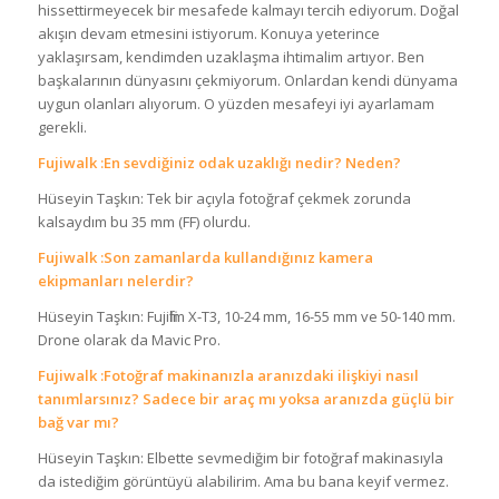
hissettirmeyecek bir mesafede kalmayı tercih ediyorum. Doğal
akışın devam etmesini istiyorum. Konuya yeterince
yaklaşırsam, kendimden uzaklaşma ihtimalim artıyor. Ben
başkalarının dünyasını çekmiyorum. Onlardan kendi dünyama
uygun olanları alıyorum. O yüzden mesafeyi iyi ayarlamam
gerekli.
Fujiwalk :En sevdiğiniz odak uzaklığı nedir? Neden?
Hüseyin Taşkın: Tek bir açıyla fotoğraf çekmek zorunda
kalsaydım bu 35 mm (FF) olurdu.
Fujiwalk :Son zamanlarda kullandığınız kamera
ekipmanları nelerdir?
Hüseyin Taşkın: Fujifilm X-T3, 10-24 mm, 16-55 mm ve 50-140 mm.
Drone olarak da Mavic Pro.
Fujiwalk :Fotoğraf makinanızla aranızdaki ilişkiyi nasıl
tanımlarsınız? Sadece bir araç mı yoksa aranızda güçlü bir
bağ var mı?
Hüseyin Taşkın: Elbette sevmediğim bir fotoğraf makinasıyla
da istediğim görüntüyü alabilirim. Ama bu bana keyif vermez.