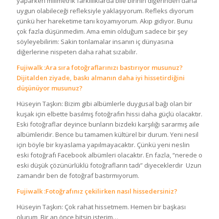
yaparken milimetrik farklılıklarda bile birinin diğerinden daha
uygun olabileceği refleksiyle yaklaşıyorum. Refleks diyorum
çünkü her hareketime tanı koyamıyorum. Akıp gidiyor. Bunu
çok fazla düşünmedim. Ama emin olduğum sadece bir şey
söyleyebilirim: Sakin tonlamalar insanın iç dünyasına
diğerlerine nispeten daha rahat sızabilir.
Fujiwalk :Ara sıra fotoğraflarınızı bastırıyor musunuz?
Dijitalden ziyade, baskı almanın daha iyi hissetirdiğini
düşünüyor musunuz?
Hüseyin Taşkın: Bizim gibi albümlerle duygusal bağı olan bir
kuşak için elbette basılmış fotoğrafın hissi daha güçlü olacaktır.
Eski fotoğraflar deyince bunların bizdeki karşılığı sararmış aile
albümleridir. Bence bu tamamen kültürel bir durum. Yeni nesil
için böyle bir kıyaslama yapılmayacaktır. Çünkü yeni neslin
eski fotoğrafı Facebook albümleri olacaktır. En fazla, “nerede o
eski düşük çözünürlüklü fotoğrafların tadı” diyeceklerdir Uzun
zamandır ben de fotoğraf bastırmıyorum.
Fujiwalk :Fotoğrafınız çekilirken nasıl hissedersiniz?
Hüseyin Taşkın: Çok rahat hissetmem. Hemen bir başkası
olurum Bir an önce bitsin isterim…