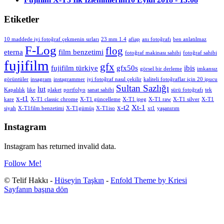
Etiketler
10 maddede iyi fotoğraf çekmenin sırları
23 mm 1.4
afiap
anı fotoğrafı
ben anlatılmaz
F-Log
flog
eterna
film benzetimi
fotoğraf makinası sahibi
fotoğraf sahibi
fujifilm
gfx
fujifilm türkiye
gfx50s
ibis
görsel bir derleme
imkansız
görüntüler
insagram
instagrammer
iyi fotoğraf nasıl çekilir
kaliteli fotoğraflar için 20 ipucu
Sultan Sazlığı
lut
Kapalılık
like
plaket
portfolyo
sanat sahibi
sürü fotoğrafı
tek
x-t1
kare
X-T1 classic chrome
X-T1 güncelleme
X-T1 jpeg
X-T1 raw
X-T1 silver
X-T1
x-t2
Xt-1
siyah
X-T1film benzetimi
X-T1gümüş
X-T1iso
xt1
yaşanırım
Instagram
Instagram has returned invalid data.
Follow Me!
© Telif Hakkı -
Hüseyin Taşkın
-
Enfold Theme by Kriesi
Sayfanın başına dön