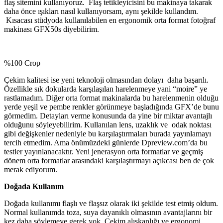
flaş sitemini kullanıyoruz. Flaş tetikleyicisini bu makinaya takarak
daha önce ışıkları nasıl kullanıyorsam, aynı şekilde kullandım.
Kısacası stüdyoda kullanılabilen en ergonomik orta format fotoğraf
makinası GFX50s diyebilirim.
%100 Crop
Çekim kalitesi ise yeni teknoloji olmasından dolayı daha başarılı.
Özellikle sık dokularda karşılaşılan harelenmeye yani “moire” ye
rastlamadım. Diğer orta format makinalarda bu harelenmenin olduğu
yerde yeşil ve pembe renkler görünmeye başladığında GFX’de bunu
görmedim. Detayları verme konusunda da yine bir miktar avantajlı
olduğunu söyleyebilirim. Kullanılan lens, uzaklık ve odak noktası
gibi değişkenler nedeniyle bu karşılaştırmaları burada yayınlamayı
tercih etmedim. Ama önümüzdeki günlerde Dpreview.com’da bu
testler yayınlanacaktır. Yeni jenerasyon orta formatlar ve geçmiş
dönem orta formatlar arasındaki karşılaştırmayı açıkcası ben de çok
merak ediyorum.
Doğada Kullanım
Doğada kullanımı flaşlı ve flaşsız olarak iki şekilde test etmiş oldum.
Normal kullanımda toza, suya dayanıklı olmasının avantajlarını bir
kez daha söylemeye gerek yok. Çekim alışkanlığı ve ergonomi