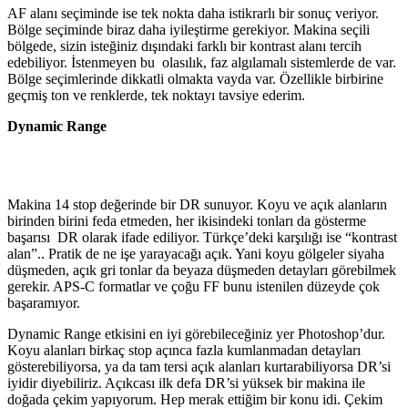
AF alanı seçiminde ise tek nokta daha istikrarlı bir sonuç veriyor.
Bölge seçiminde biraz daha iyileştirme gerekiyor. Makina seçili
bölgede, sizin isteğiniz dışındaki farklı bir kontrast alanı tercih
edebiliyor. İstenmeyen bu olasılık, faz algılamalı sistemlerde de var.
Bölge seçimlerinde dikkatli olmakta vayda var. Özellikle birbirine
geçmiş ton ve renklerde, tek noktayı tavsiye ederim.
Dynamic Range
Makina 14 stop değerinde bir DR sunuyor. Koyu ve açık alanların
birinden birini feda etmeden, her ikisindeki tonları da gösterme
başarısı DR olarak ifade ediliyor. Türkçe’deki karşılığı ise “kontrast
alan”.. Pratik de ne işe yarayacağı açık. Yani koyu gölgeler siyaha
düşmeden, açık gri tonlar da beyaza düşmeden detayları görebilmek
gerekir. APS-C formatlar ve çoğu FF bunu istenilen düzeyde çok
başaramıyor.
Dynamic Range etkisini en iyi görebileceğiniz yer Photoshop’dur.
Koyu alanları birkaç stop açınca fazla kumlanmadan detayları
gösterebiliyorsa, ya da tam tersi açık alanları kurtarabiliyorsa DR’si
iyidir diyebiliriz. Açıkcası ilk defa DR’si yüksek bir makina ile
doğada çekim yapıyorum. Hep merak ettiğim bir konu idi. Çekim