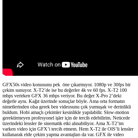
GFX50s video konusunu pek öne çıkarmıyor. 1080p ve 30fps bir
çekim sunuyor. X-T2’de ise bu değerler 4k ve 60 fps. X-T2 100
mbps verirken GFX 36 mbps veriyor. Bu değer X-Pro 2’deki
değerle aynı. Kağıt üzerinde sonuçlar böyle. Ama orta formatın
nimetlerinden olsa gerek ben videosunu çok yumuşak ve derinlikli
buldum. Hobi amaçlı çekimler kesinlikle yapılabilir. Slow-motion
gerektirmeyen profesyonel işler için de tercih edebilirim. Neticede
üzerindeki lensler ile sinematik etki alınabiliyor. Ama X-T2’im
varken video için GFX’i tercih etmem. Hem X-T2 ile OIS’li lensler
kullanarak elde çekim yapma avantajları da var. GFX ile video