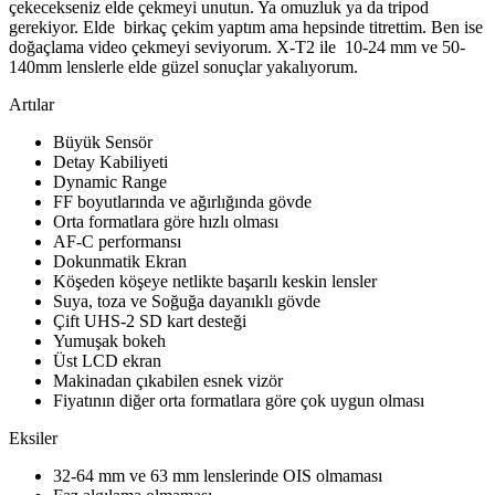
çekecekseniz elde çekmeyi unutun. Ya omuzluk ya da tripod
gerekiyor. Elde birkaç çekim yaptım ama hepsinde titrettim. Ben ise
doğaçlama video çekmeyi seviyorum. X-T2 ile 10-24 mm ve 50-
140mm lenslerle elde güzel sonuçlar yakalıyorum.
Artılar
Büyük Sensör
Detay Kabiliyeti
Dynamic Range
FF boyutlarında ve ağırlığında gövde
Orta formatlara göre hızlı olması
AF-C performansı
Dokunmatik Ekran
Köşeden köşeye netlikte başarılı keskin lensler
Suya, toza ve Soğuğa dayanıklı gövde
Çift UHS-2 SD kart desteği
Yumuşak bokeh
Üst LCD ekran
Makinadan çıkabilen esnek vizör
Fiyatının diğer orta formatlara göre çok uygun olması
Eksiler
32-64 mm ve 63 mm lenslerinde OIS olmaması