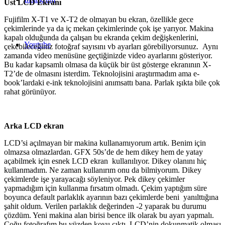
Üst LCD Ekranı
Fujifilm X-T1 ve X-T2 de olmayan bu ekran, özellikle gece
çekimlerinde ya da iç mekan çekimlerinde çok işe yarıyor. Makina
kapalı olduğunda da çalışan bu ekranda çekim değişkenlerini,
Youtube
çekebileceğiniz fotoğraf sayısını vb ayarları görebiliyorsunuz. Aynı
zamanda video menüsüne geçtiğinizde video ayarlarını gösteriyor.
Bu kadar kapsamlı olmasa da küçük bir üst gösterge ekranının X-
T2’de de olmasını isterdim. Teknolojisini araştırmadım ama e-
book’lardaki e-ink teknolojisini anımsattı bana. Parlak ışıkta bile çok
rahat görünüyor.
Arka LCD ekran
LCD’si açılmayan bir makina kullanamıyorum artık. Benim için
olmazsa olmazlardan. GFX 50s’de de hem dikey hem de yatay
açabilmek için esnek LCD ekran kullanılıyor. Dikey olanını hiç
kullanmadım. Ne zaman kullanırım onu da bilmiyorum. Dikey
çekimlerde işe yarayacağı söyleniyor. Pek dikey çekimler
yapmadığım için kullanma fırsatım olmadı. Çekim yaptığım süre
boyunca default parlaklık ayarının bazı çekimlerde beni yanılttığına
şahit oldum. Verilen parlaklık değerinden -2 yaparak bu durumu
çözdüm. Yeni makina alan birisi bence ilk olarak bu ayarı yapmalı.
Çoğu fotoğrafım bu yüzden koyu çıktı. LCD’nin dokunmatik olması