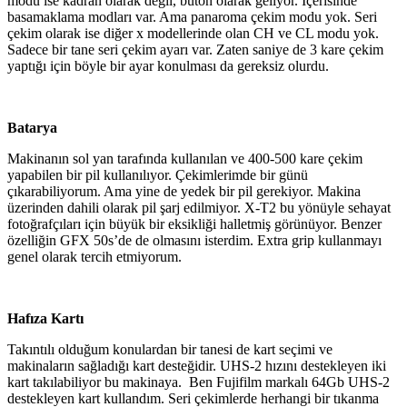
modu ise kadran olarak değil, buton olarak geliyor. İçerisinde
basamaklama modları var. Ama panaroma çekim modu yok. Seri
çekim olarak ise diğer x modellerinde olan CH ve CL modu yok.
Sadece bir tane seri çekim ayarı var. Zaten saniye de 3 kare çekim
yaptığı için böyle bir ayar konulması da gereksiz olurdu.
Batarya
Makinanın sol yan tarafında kullanılan ve 400-500 kare çekim
yapabilen bir pil kullanılıyor. Çekimlerimde bir günü
çıkarabiliyorum. Ama yine de yedek bir pil gerekiyor. Makina
üzerinden dahili olarak pil şarj edilmiyor. X-T2 bu yönüyle sehayat
fotoğrafçıları için büyük bir eksikliği halletmiş görünüyor. Benzer
özelliğin GFX 50s’de de olmasını isterdim. Extra grip kullanmayı
genel olarak tercih etmiyorum.
Hafıza Kartı
Takıntılı olduğum konulardan bir tanesi de kart seçimi ve
makinaların sağladığı kart desteğidir. UHS-2 hızını destekleyen iki
kart takılabiliyor bu makinaya. Ben Fujifilm markalı 64Gb UHS-2
destekleyen kart kullandım. Seri çekimlerde herhangi bir tıkanma