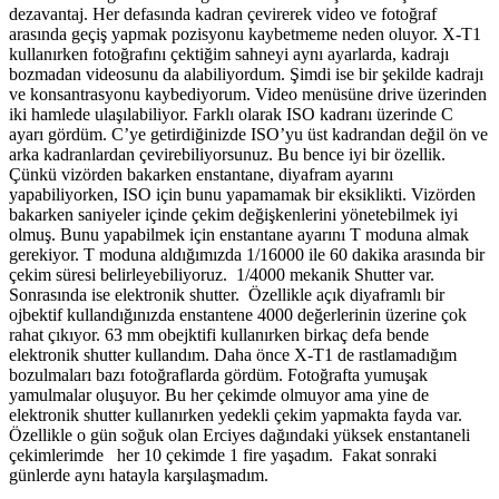
dezavantaj. Her defasında kadran çevirerek video ve fotoğraf
arasında geçiş yapmak pozisyonu kaybetmeme neden oluyor. X-T1
kullanırken fotoğrafını çektiğim sahneyi aynı ayarlarda, kadrajı
bozmadan videosunu da alabiliyordum. Şimdi ise bir şekilde kadrajı
ve konsantrasyonu kaybediyorum. Video menüsüne drive üzerinden
iki hamlede ulaşılabiliyor. Farklı olarak ISO kadranı üzerinde C
ayarı gördüm. C’ye getirdiğinizde ISO’yu üst kadrandan değil ön ve
arka kadranlardan çevirebiliyorsunuz. Bu bence iyi bir özellik.
Çünkü vizörden bakarken enstantane, diyafram ayarını
yapabiliyorken, ISO için bunu yapamamak bir eksiklikti. Vizörden
bakarken saniyeler içinde çekim değişkenlerini yönetebilmek iyi
olmuş. Bunu yapabilmek için enstantane ayarını T moduna almak
gerekiyor. T moduna aldığımızda 1/16000 ile 60 dakika arasında bir
çekim süresi belirleyebiliyoruz. 1/4000 mekanik Shutter var.
Sonrasında ise elektronik shutter. Özellikle açık diyaframlı bir
ojbektif kullandığınızda enstantene 4000 değerlerinin üzerine çok
rahat çıkıyor. 63 mm obejktifi kullanırken birkaç defa bende
elektronik shutter kullandım. Daha önce X-T1 de rastlamadığım
bozulmaları bazı fotoğraflarda gördüm. Fotoğrafta yumuşak
yamulmalar oluşuyor. Bu her çekimde olmuyor ama yine de
elektronik shutter kullanırken yedekli çekim yapmakta fayda var.
Özellikle o gün soğuk olan Erciyes dağındaki yüksek enstantaneli
çekimlerimde her 10 çekimde 1 fire yaşadım. Fakat sonraki
günlerde aynı hatayla karşılaşmadım.