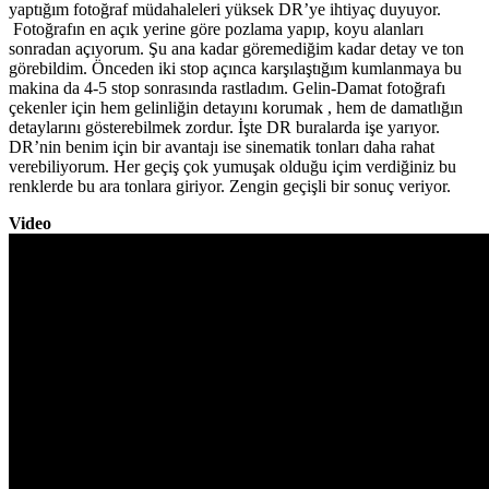
yaptığım fotoğraf müdahaleleri yüksek DR’ye ihtiyaç duyuyor.
Fotoğrafın en açık yerine göre pozlama yapıp, koyu alanları
sonradan açıyorum. Şu ana kadar göremediğim kadar detay ve ton
görebildim. Önceden iki stop açınca karşılaştığım kumlanmaya bu
makina da 4-5 stop sonrasında rastladım. Gelin-Damat fotoğrafı
çekenler için hem gelinliğin detayını korumak , hem de damatlığın
detaylarını gösterebilmek zordur. İşte DR buralarda işe yarıyor.
DR’nin benim için bir avantajı ise sinematik tonları daha rahat
verebiliyorum. Her geçiş çok yumuşak olduğu içim verdiğiniz bu
renklerde bu ara tonlara giriyor. Zengin geçişli bir sonuç veriyor.
Video