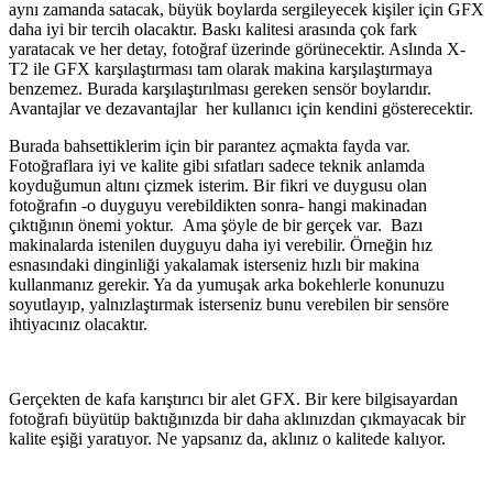
aynı zamanda satacak, büyük boylarda sergileyecek kişiler için GFX
daha iyi bir tercih olacaktır. Baskı kalitesi arasında çok fark
yaratacak ve her detay, fotoğraf üzerinde görünecektir. Aslında X-
T2 ile GFX karşılaştırması tam olarak makina karşılaştırmaya
benzemez. Burada karşılaştırılması gereken sensör boylarıdır.
Avantajlar ve dezavantajlar her kullanıcı için kendini gösterecektir.
Burada bahsettiklerim için bir parantez açmakta fayda var.
Fotoğraflara iyi ve kalite gibi sıfatları sadece teknik anlamda
koyduğumun altını çizmek isterim. Bir fikri ve duygusu olan
fotoğrafın -o duyguyu verebildikten sonra- hangi makinadan
çıktığının önemi yoktur. Ama şöyle de bir gerçek var. Bazı
makinalarda istenilen duyguyu daha iyi verebilir. Örneğin hız
esnasındaki dinginliği yakalamak isterseniz hızlı bir makina
kullanmanız gerekir. Ya da yumuşak arka bokehlerle konunuzu
soyutlayıp, yalnızlaştırmak isterseniz bunu verebilen bir sensöre
ihtiyacınız olacaktır.
Gerçekten de kafa karıştırıcı bir alet GFX. Bir kere bilgisayardan
fotoğrafı büyütüp baktığınızda bir daha aklınızdan çıkmayacak bir
kalite eşiği yaratıyor. Ne yapsanız da, aklınız o kalitede kalıyor.