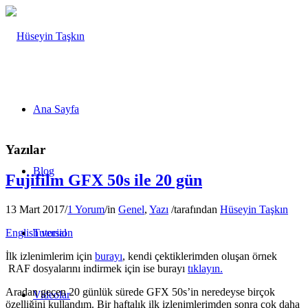
Ana Sayfa
Yazılar
Blog
Fujifilm GFX 50s ile 20 gün
13 Mart 2017
/
1 Yorum
/
in
Genel
,
Yazı
/
tarafından
Hüseyin Taşkın
English version
Tutorial
İlk izlenimlerim için
burayı
, kendi çektiklerimden oluşan örnek
RAF dosyalarını indirmek için ise burayı
tıklayın.
Aradan geçen 20 günlük sürede GFX 50s’in neredeyse birçok
Videolar
özelliğini kullandım. Bir haftalık ilk izlenimlerimden sonra çok daha