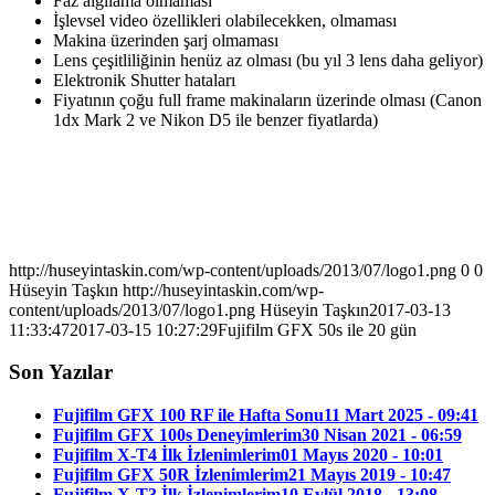
Faz algılama olmaması
İşlevsel video özellikleri olabilecekken, olmaması
Makina üzerinden şarj olmaması
Lens çeşitliliğinin henüz az olması (bu yıl 3 lens daha geliyor)
Elektronik Shutter hataları
Fiyatının çoğu full frame makinaların üzerinde olması (Canon
1dx Mark 2 ve Nikon D5 ile benzer fiyatlarda)
http://huseyintaskin.com/wp-content/uploads/2013/07/logo1.png
0
0
Hüseyin Taşkın
http://huseyintaskin.com/wp-
content/uploads/2013/07/logo1.png
Hüseyin Taşkın
2017-03-13
11:33:47
2017-03-15 10:27:29
Fujifilm GFX 50s ile 20 gün
Son Yazılar
Fujifilm GFX 100 RF ile Hafta Sonu
11 Mart 2025 - 09:41
Fujifilm GFX 100s Deneyimlerim
30 Nisan 2021 - 06:59
Fujifilm X-T4 İlk İzlenimlerim
01 Mayıs 2020 - 10:01
Fujifilm GFX 50R İzlenimlerim
21 Mayıs 2019 - 10:47
Fujifilm X-T3 İlk İzlenimlerim
10 Eylül 2018 - 13:08