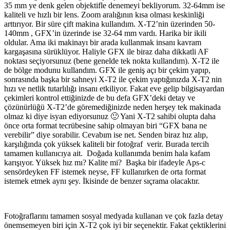
35 mm ye denk gelen objektifle denemeyi bekliyorum. 32-64mm ise
kaliteli ve hızlı bir lens. Zoom aralığının kısa olması keskinliği
arttırıyor. Bir süre çift makina kullandım. X-T2’nin üzerinden 50-
140mm , GFX’in üzerinde ise 32-64 mm vardı. Harika bir ikili
oldular. Ama iki makinayı bir arada kullanmak insanı kavram
kargaşasına sürüklüyor. Haliyle GFX ile biraz daha dikkatli AF
noktası seçiyorsunuz (bene genelde tek nokta kullandım). X-T2 ile
de bölge modunu kullandım. GFX ile geniş açı bir çekim yapıp,
sonrasında başka bir sahneyi X-T2 ile çekim yaptığınızda X-T2 nin
hızı ve netlik tutarlılığı insanı etkiliyor. Fakat eve gelip bilgisayardan
çekimleri kontrol ettiğinizde de bu defa GFX’deki detay ve
çözünürlüğü X-T2’de göremediğinizde neden herşey tek makinada
olmaz ki diye isyan ediyorsunuz 🙂 Yani X-T2 sahibi olupta daha
önce orta format tecrübesine sahip olmayan biri “GFX bana ne
verebilir” diye sorabilir. Cevabım ise net. Senden biraz hız alıp,
karşılığında çok yüksek kaliteli bir fotoğraf verir. Burada tercih
tamamen kullanıcıya ait. Doğada kullanımda benim hala kafam
karışıyor. Yüksek hız mı? Kalite mi? Başka bir ifadeyle Aps-c
sensördeyken FF istemek neyse, FF kullanırken de orta format
istemek etmek aynı şey. İkisinde de benzer sıçrama olacaktır.
Fotoğraflarını tamamen sosyal medyada kullanan ve çok fazla detay
önemsemeyen biri için X-T2 çok iyi bir seçenektir. Fakat çektiklerini