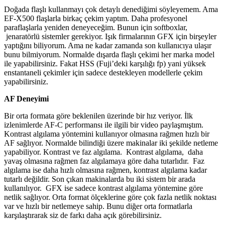
Doğada flaşlı kullanmayı çok detaylı denediğimi söyleyemem. Ama
EF-X500 flaşlarla birkaç çekim yaptım. Daha profesyonel
paraflaşlarla yeniden deneyeceğim. Bunun için softboxlar,
jenaratörlü sistemler gerekiyor. Işık firmalarının GFX için birşeyler
yaptığını biliyorum. Ama ne kadar zamanda son kullanıcıya ulaşır
bunu bilmiyorum. Normalde dışarda flaşlı çekimi her marka model
ile yapabilirsiniz. Fakat HSS (Fuji’deki karşılığı fp) yani yüksek
enstantaneli çekimler için sadece destekleyen modellerle çekim
yapabilirsiniz.
AF Deneyimi
Bir orta formata göre beklenilen üzerinde bir hız veriyor. İlk
izlenimlerde AF-C performansı ile ilgili bir video paylaşmıştım.
Kontrast algılama yöntemini kullanıyor olmasına rağmen hızlı bir
AF sağlıyor. Normalde bilindiği üzere makinalar iki şekilde netleme
yapabiliyor. Kontrast ve faz algılama. Kontrast algılama, daha
yavaş olmasına rağmen faz algılamaya göre daha tutarlıdır. Faz
algılama ise daha hızlı olmasına rağmen, kontrast algılama kadar
tutarlı değildir. Son çıkan makinalarda bu iki sistem bir arada
kullanılıyor. GFX ise sadece kontrast algılama yöntemine göre
netlik sağlıyor. Orta format ölçeklerine göre çok fazla netlik noktası
var ve hızlı bir netlemeye sahip. Bunu diğer orta formatlarla
karşılaştırarak siz de farkı daha açık görebilirsiniz.