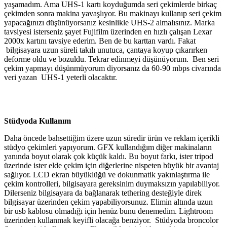
yaşamadım. Ama UHS-1 kartı koyduğumda seri çekimlerde birkaç
çekimden sonra makina yavaşlıyor. Bu makinayı kullanıp seri çekim
yapacağınızı düşünüyorsanız kesinlikle UHS-2 almalısınız. Marka
tavsiyesi isterseniz şayet Fujifilm üzerinden en hızlı çalışan Lexar
2000x kartını tavsiye ederim. Ben de bu karttan vardı. Fakat
bilgisayara uzun süreli takılı unutuca, çantaya koyup çıkarırken
deforme oldu ve bozuldu. Tekrar edinmeyi düşünüyorum. Ben seri
çekim yapmayı düşünmüyorum diyorsanız da 60-90 mbps civarında
veri yazan UHS-1 yeterli olacaktır.
Stüdyoda Kullanım
Daha öncede bahsettiğim üzere uzun süredir ürün ve reklam içerikli
stüdyo çekimleri yapıyorum. GFX kullandığım diğer makinaların
yanında boyut olarak çok küçük kaldı. Bu boyut farkı, ister tripod
üzerinde ister elde çekim için diğerlerine nispeten büyük bir avantaj
sağlıyor. LCD ekran büyüklüğü ve dokunmatik yakınlaştırma ile
çekim kontrolleri, bilgisayara gereksinim duymaksızın yapılabiliyor.
Dilerseniz bilgisayara da bağlanarak tethering desteğiyle direk
bilgisayar üzerinden çekim yapabiliyorsunuz. Elimin altında uzun
bir usb kablosu olmadığı için henüz bunu denemedim. Lightroom
üzerinden kullanmak keyifli olacağa benziyor. Stüdyoda broncolor