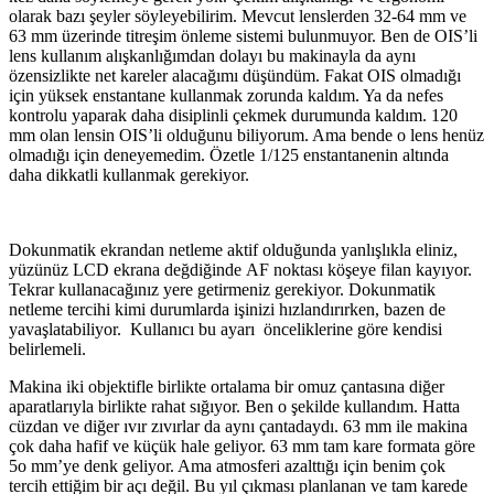
olarak bazı şeyler söyleyebilirim. Mevcut lenslerden 32-64 mm ve
63 mm üzerinde titreşim önleme sistemi bulunmuyor. Ben de OIS’li
lens kullanım alışkanlığımdan dolayı bu makinayla da aynı
özensizlikte net kareler alacağımı düşündüm. Fakat OIS olmadığı
için yüksek enstantane kullanmak zorunda kaldım. Ya da nefes
kontrolu yaparak daha disiplinli çekmek durumunda kaldım. 120
mm olan lensin OIS’li olduğunu biliyorum. Ama bende o lens henüz
olmadığı için deneyemedim. Özetle 1/125 enstantanenin altında
daha dikkatli kullanmak gerekiyor.
Dokunmatik ekrandan netleme aktif olduğunda yanlışlıkla eliniz,
yüzünüz LCD ekrana değdiğinde AF noktası köşeye filan kayıyor.
Tekrar kullanacağınız yere getirmeniz gerekiyor. Dokunmatik
netleme tercihi kimi durumlarda işinizi hızlandırırken, bazen de
yavaşlatabiliyor. Kullanıcı bu ayarı önceliklerine göre kendisi
belirlemeli.
Makina iki objektifle birlikte ortalama bir omuz çantasına diğer
aparatlarıyla birlikte rahat sığıyor. Ben o şekilde kullandım. Hatta
cüzdan ve diğer ıvır zıvırlar da aynı çantadaydı. 63 mm ile makina
çok daha hafif ve küçük hale geliyor. 63 mm tam kare formata göre
5o mm’ye denk geliyor. Ama atmosferi azalttığı için benim çok
tercih ettiğim bir açı değil. Bu yıl çıkması planlanan ve tam karede