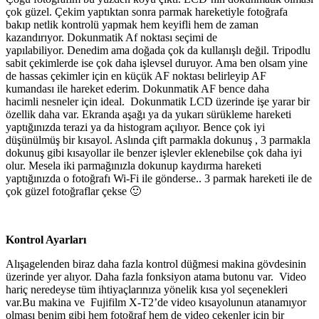
çok güzel. Çekim yaptıktan sonra parmak hareketiyle fotoğrafa
bakıp netlik kontrolü yapmak hem keyifli hem de zaman
kazandırıyor. Dokunmatik Af noktası seçimi de
yapılabiliyor. Denedim ama doğada çok da kullanışlı değil. Tripodlu
sabit çekimlerde ise çok daha işlevsel duruyor. Ama ben olsam yine
de hassas çekimler için en küçük AF noktası belirleyip AF
kumandası ile hareket ederim. Dokunmatik AF bence daha
hacimli nesneler için ideal. Dokunmatik LCD üzerinde işe yarar bir
özellik daha var. Ekranda aşağı ya da yukarı sürükleme hareketi
yaptığınızda terazi ya da histogram açılıyor. Bence çok iyi
düşünülmüş bir kısayol. Aslında çift parmakla dokunuş , 3 parmakla
dokunuş gibi kısayollar ile benzer işlevler eklenebilse çok daha iyi
olur. Mesela iki parmağınızla dokunup kaydırma hareketi
yaptığınızda o fotoğrafı Wi-Fi ile gönderse.. 3 parmak hareketi ile de
çok güzel fotoğraflar çekse 🙂
Kontrol Ayarları
Alışagelenden biraz daha fazla kontrol düğmesi makina gövdesinin
üzerinde yer alıyor. Daha fazla fonksiyon atama butonu var. Video
hariç neredeyse tüm ihtiyaçlarınıza yönelik kısa yol seçenekleri
var.Bu makina ve Fujifilm X-T2’de video kısayolunun atanamıyor
olması benim gibi hem fotoğraf hem de video çekenler için bir