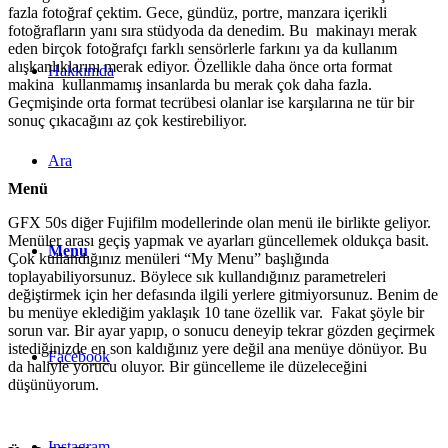
fazla fotoğraf çektim. Gece, gündüz, portre, manzara içerikli
fotoğrafların yanı sıra stüdyoda da denedim. Bu makinayı merak
eden birçok fotoğrafçı farklı sensörlerle farkını ya da kullanım
alışkanlıklarını merak ediyor. Özellikle daha önce orta format
Hakkımda
makina kullanmamış insanlarda bu merak çok daha fazla.
Geçmişinde orta format tecrübesi olanlar ise karşılarına ne tür bir
sonuç çıkacağını az çok kestirebiliyor.
Ara
Menü
GFX 50s diğer Fujifilm modellerinde olan menü ile birlikte geliyor.
Menüler arası geçiş yapmak ve ayarları güncellemek oldukça basit.
Menu
Çok kullandığınız menüleri “My Menu” başlığında
toplayabiliyorsunuz. Böylece sık kullandığınız parametreleri
değiştirmek için her defasında ilgili yerlere gitmiyorsunuz. Benim de
bu menüye eklediğim yaklaşık 10 tane özellik var. Fakat şöyle bir
sorun var. Bir ayar yapıp, o sonucu deneyip tekrar gözden geçirmek
istediğinizde en son kaldığınız yere değil ana menüye dönüyor. Bu
Facebook
da haliyle yorucu oluyor. Bir güncelleme ile düzeleceğini
düşünüyorum.
Instagram