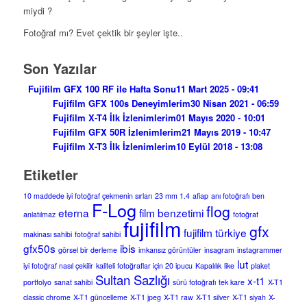
miydi ?
Fotoğraf mı? Evet çektik bir şeyler işte..
Son Yazılar
Fujifilm GFX 100 RF ile Hafta Sonu
11 Mart 2025 - 09:41
Fujifilm GFX 100s Deneyimlerim
30 Nisan 2021 - 06:59
Fujifilm X-T4 İlk İzlenimlerim
01 Mayıs 2020 - 10:01
Fujifilm GFX 50R İzlenimlerim
21 Mayıs 2019 - 10:47
Fujifilm X-T3 İlk İzlenimlerim
10 Eylül 2018 - 13:08
Etiketler
10 maddede iyi fotoğraf çekmenin sırları
23 mm 1.4
afiap
anı fotoğrafı
ben
F-Log
flog
eterna
film benzetimi
anlatılmaz
fotoğraf
fujifilm
gfx
fujifilm türkiye
makinası sahibi
fotoğraf sahibi
gfx50s
ibis
görsel bir derleme
imkansız görüntüler
insagram
instagrammer
lut
iyi fotoğraf nasıl çekilir
kaliteli fotoğraflar için 20 ipucu
Kapalılık
like
plaket
Sultan Sazlığı
x-t1
portfolyo
sanat sahibi
sürü fotoğrafı
tek kare
X-T1
classic chrome
X-T1 güncelleme
X-T1 jpeg
X-T1 raw
X-T1 silver
X-T1 siyah
X-