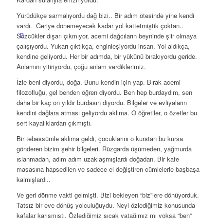
Yürüdükçe sarmalıyordu dağ bizi.. Bir adım ötesinde yine kendi
vardı. Geriye dönemeyecek kadar yol kattetmiştik çoktan..
Sözcükler dışarı çıkmıyor, acemi dağcıların beyninde şiir olmaya
çalışıyordu. Yukarı çıktıkça, enginleşiyordu insan. Yol aldıkça,
kendine geliyordu. Her bir adımda, bir yükünü bırakıyordu geride.
Anlamını yitiriyordu, çoğu anlam verdiklerimiz.
İzle beni diyordu, doğa. Bunu kendin için yap. Bırak acemi
filozofluğu, gel benden öğren diyordu. Ben hep burdaydım, sen
daha bir kaç on yıldır burdasın diyordu. Bilgeler ve evliyaların
kendini dağlara atması geliyordu aklıma. O öğretiler, o özetler bu
sert kayalıklardan çıkmıştı.
Bir tebessümle aklıma geldi, çocuklarını o kurstan bu kursa
gönderen bizim şehir bilgeleri. Rüzgarda üşümeden, yağmurda
ıslanmadan, adım adım uzaklaşmışlardı doğadan. Bir kafe
masasına hapsedilen ve sadece el değiştiren cümlelerle başbaşa
kalmışlardı..
Ve geri dönme vakti gelmişti. Bizi bekleyen “biz”lere dönüyorduk.
Tatsız bir eve dönüş yolculuğuydu. Neyi özlediğimiz konusunda
kafalar karışmıştı. Özlediğimiz sıcak yatağımız mı yoksa “ben”