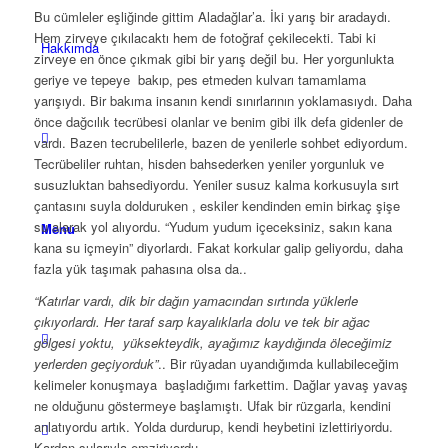
Bu cümleler eşliğinde gittim Aladağlar’a. İki yarış bir aradaydı.
Hem zirveye çıkılacaktı hem de fotoğraf çekilecekti. Tabi ki
Hakkımda
zirveye en önce çıkmak gibi bir yarış değil bu. Her yorgunlukta
geriye ve tepeye bakıp, pes etmeden kulvarı tamamlama
yarışıydı. Bir bakıma insanın kendi sınırlarının yoklamasıydı. Daha
önce dağcılık tecrübesi olanlar ve benim gibi ilk defa gidenler de
vardı. Bazen tecrubelilerle, bazen de yenilerle sohbet ediyordum.
Tecrübeliler ruhtan, hisden bahsederken yeniler yorgunluk ve
susuzluktan bahsediyordu. Yeniler susuz kalma korkusuyla sırt
çantasını suyla dolduruken , eskiler kendinden emin birkaç şişe
su alarak yol alıyordu. “Yudum yudum içeceksiniz, sakın kana
Menu
kana su içmeyin” diyorlardı. Fakat korkular galip geliyordu, daha
fazla yük taşımak pahasına olsa da..
“Katırlar vardı, dik bir dağın yamacından sırtında yüklerle
çıkıyorlardı. Her taraf sarp kayalıklarla dolu ve tek bir ağac
gölgesi yoktu, yüksekteydik, ayağımız kaydığında öleceğimiz
yerlerden geçiyorduk”
.. Bir rüyadan uyandığımda kullabileceğim
kelimeler konuşmaya başladığımı farkettim. Dağlar yavaş yavaş
ne olduğunu göstermeye başlamıştı. Ufak bir rüzgarla, kendini
anlatıyordu artık. Yolda durdurup, kendi heybetini izlettiriyordu.
Kardan sularıyla emziriyordu.