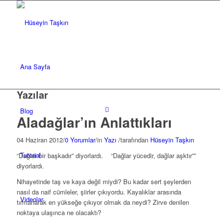
Ana Sayfa
Yazılar
Blog
Aladağlar’ın Anlattıkları
04 Haziran 2012
/
0 Yorumlar
/
in
Yazı
/
tarafından
Hüseyin Taşkın
Tutorial
“Dağlar bir başkadır” diyorlardı. “Dağlar yücedir, dağlar aşktır””
diyorlardı.
Nihayetinde taş ve kaya değil miydi? Bu kadar sert şeylerden
nasıl da naif cümleler, şiirler çıkıyordu. Kayalıklar arasında
Videolar
tırmanarak en yükseğe çıkıyor olmak da neydi? Zirve denilen
noktaya ulaşınca ne olacaktı?