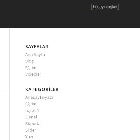
SAYFALAR
Ana Sayfa
Blog
Eğitim
Videolar
KATEGORILER
Anasayfa-yazı
Eğitim
fuji xt-1
Genel
Röportaj
Slider
Yazı